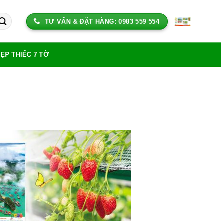
TƯ VẤN & ĐẶT HÀNG: 0983 559 554
NẸP THIẾC 7 TỜ