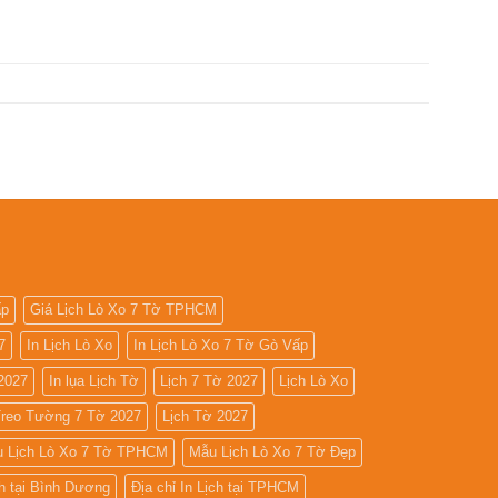
ấp
Giá Lịch Lò Xo 7 Tờ TPHCM
7
In Lịch Lò Xo
In Lịch Lò Xo 7 Tờ Gò Vấp
2027
In lụa Lịch Tờ
Lịch 7 Tờ 2027
Lịch Lò Xo
Treo Tường 7 Tờ 2027
Lịch Tờ 2027
 Lịch Lò Xo 7 Tờ TPHCM
Mẫu Lịch Lò Xo 7 Tờ Đẹp
ch tại Bình Dương
Địa chỉ In Lịch tại TPHCM