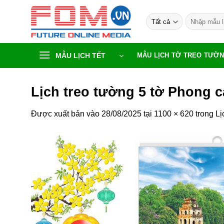
Bỏ
Tìm
qua
kiếm:
nội
dung
MẪU LỊCH TẾT
MẪU LỊCH TỜ TREO TƯỜ
Lịch treo tường 5 tờ Phong 
Được xuất bản vào
28/08/2025
tại
1100 × 620
trong
Lị