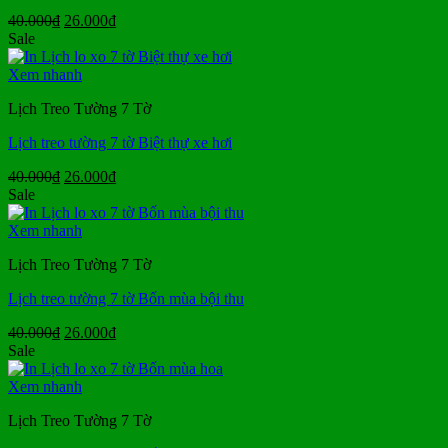
Giá
Giá
40.000
₫
26.000
₫
gốc
hiện
Sale
là:
tại
40.000₫.
là:
Xem nhanh
26.000₫.
Lịch Treo Tường 7 Tờ
Lịch treo tường 7 tờ Biệt thự xe hơi
Giá
Giá
40.000
₫
26.000
₫
gốc
hiện
Sale
là:
tại
40.000₫.
là:
Xem nhanh
26.000₫.
Lịch Treo Tường 7 Tờ
Lịch treo tường 7 tờ Bốn mùa bội thu
Giá
Giá
40.000
₫
26.000
₫
gốc
hiện
Sale
là:
tại
40.000₫.
là:
Xem nhanh
26.000₫.
Lịch Treo Tường 7 Tờ