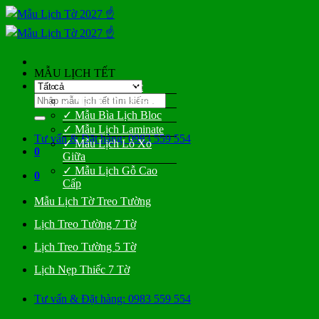
Bỏ
qua
nội
dung
MẪU LỊCH TẾT
✓ Mẫu Lịch Bloc
Tìm
✓ Mẫu Lịch Để Bàn
kiếm:
✓ Mẫu Bìa Lịch Bloc
✓ Mẫu Lịch Laminate
Tư vấn & Đặt hàng: 0983 559 554
✓ Mẫu Lịch Lò Xo
0
Giữa
✓ Mẫu Lịch Gỗ Cao
0
Cấp
Mẫu Lịch Tờ Treo Tường
Lịch Treo Tường 7 Tờ
Lịch Treo Tường 5 Tờ
Lịch Nẹp Thiếc 7 Tờ
Tư vấn & Đặt hàng: 0983 559 554