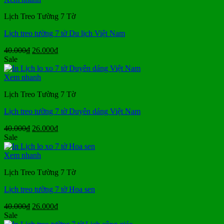
26.000₫.
Lịch Treo Tường 7 Tờ
Lịch treo tường 7 tờ Du lịch Việt Nam
Giá
Giá
40.000
₫
26.000
₫
gốc
hiện
Sale
là:
tại
40.000₫.
là:
Xem nhanh
26.000₫.
Lịch Treo Tường 7 Tờ
Lịch treo tường 7 tờ Duyên dáng Việt Nam
Giá
Giá
40.000
₫
26.000
₫
gốc
hiện
Sale
là:
tại
40.000₫.
là:
Xem nhanh
26.000₫.
Lịch Treo Tường 7 Tờ
Lịch treo tường 7 tờ Hoa sen
Giá
Giá
40.000
₫
26.000
₫
gốc
hiện
Sale
là:
tại