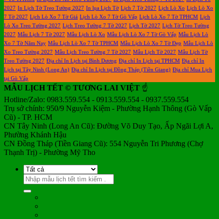
2027
In Lịch Tờ Treo Tường 2027
In lụa Lịch Tờ
Lịch 7 Tờ 2027
Lịch Lò Xo
Lịch Lò Xo
7 Tờ 2027
Lịch Lò Xo 7 Tờ Giá
Lịch Lò Xo 7 Tờ Gò Vấp
Lịch Lò Xo 7 Tờ TPHCM
Lịch
Lò Xo Treo Tường 2027
Lịch Treo Tường 7 Tờ 2027
Lịch Tờ 2027
Lịch Tờ Treo Tường
2027
Mẫu Lịch 7 Tờ 2027
Mẫu Lịch Lò Xo
Mẫu Lịch Lò Xo 7 Tờ Gò Vấp
Mẫu Lịch Lò
Xo 7 Tờ Năm Nay
Mẫu Lịch Lò Xo 7 Tờ TPHCM
Mẫu Lịch Lò Xo 7 Tờ Đẹp
Mẫu Lịch Lò
Xo Treo Tường 2027
Mẫu Lịch Treo Tường 7 Tờ 2027
Mẫu Lịch Tờ 2027
Mẫu Lịch Tờ
Treo Tường 2027
Địa chỉ In Lịch tại Bình Dương
Địa chỉ In Lịch tại TPHCM
Địa chỉ In
Lịch tại Tây Ninh (Long An)
Địa chỉ In Lịch tại Đồng Tháp (Tiền Giang)
Địa chỉ Mua Lịch
tại Gò Vấp
MẪU LỊCH TẾT © TƯƠNG LAI VIỆT
☝️
Hotline/Zalo: 0983.559.554 - 0913.559.554 - 0937.559.554
Trụ sở chính: 950/9 Nguyễn Kiệm - Phường Hạnh Thông (Gò Vấp
Cũ) - TP. HCM
CN Tây Ninh (Long An Cũ): Đường Võ Duy Tạo, Ấp Ngãi Lợi A,
Phường Khánh Hậu
CN Đồng Tháp (Tiền Giang Cũ): 554 Nguyễn Tri Phương (Chợ
Thạnh Trị) - Phường Mỹ Tho
Tìm
kiếm: