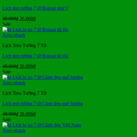
Lịch treo tường 7 tờ Bonsai như ý
Giá
Giá
40.000
₫
26.000
₫
gốc
hiện
Sale
là:
tại
40.000₫.
là:
Xem nhanh
26.000₫.
Lịch Treo Tường 7 Tờ
Lịch treo tường 7 tờ Bonsai tài lộc
Giá
Giá
40.000
₫
26.000
₫
gốc
hiện
Sale
là:
tại
40.000₫.
là:
Xem nhanh
26.000₫.
Lịch Treo Tường 7 Tờ
Lịch treo tường 7 tờ Cảnh đẹp quê hương
Giá
Giá
40.000
₫
26.000
₫
gốc
hiện
Sale
là:
tại
40.000₫.
là:
Xem nhanh
26.000₫.