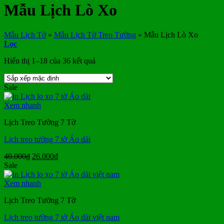
Mẫu Lịch Lò Xo
Mẫu Lịch Tờ
»
Mẫu Lịch Tờ Treo Tường
»
Mẫu Lịch Lò Xo
Lọc
Hiển thị 1–18 của 36 kết quả
Sale
Xem nhanh
Lịch Treo Tường 7 Tờ
Lịch treo tường 7 tờ Áo dài
Giá
Giá
40.000
₫
26.000
₫
gốc
hiện
Sale
là:
tại
40.000₫.
là:
Xem nhanh
26.000₫.
Lịch Treo Tường 7 Tờ
Lịch treo tường 7 tờ Áo dài việt nam