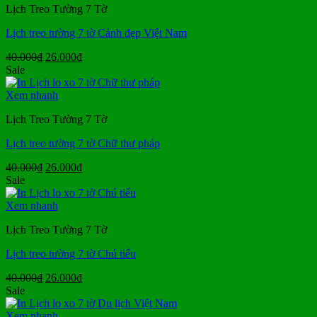
Lịch Treo Tường 7 Tờ
Lịch treo tường 7 tờ Cảnh đẹp Việt Nam
Giá
Giá
40.000
₫
26.000
₫
gốc
hiện
Sale
là:
tại
40.000₫.
là:
Xem nhanh
26.000₫.
Lịch Treo Tường 7 Tờ
Lịch treo tường 7 tờ Chữ thư pháp
Giá
Giá
40.000
₫
26.000
₫
gốc
hiện
Sale
là:
tại
40.000₫.
là:
Xem nhanh
26.000₫.
Lịch Treo Tường 7 Tờ
Lịch treo tường 7 tờ Chú tiểu
Giá
Giá
40.000
₫
26.000
₫
gốc
hiện
Sale
là:
tại
40.000₫.
là:
Xem nhanh