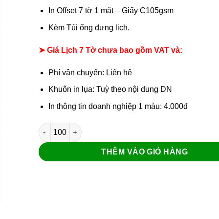
In Offset 7 tờ 1 mặt – Giấy C105gsm
Kèm Túi ống đựng lịch.
➤ Giá Lịch 7 Tờ chưa bao gồm VAT và:
Phí vận chuyển: Liên hệ
Khuôn in lụa: Tuỳ theo nội dung DN
In thông tin doanh nghiệp 1 màu: 4.000đ
Lịch nẹp thiếc Chú tiểu số lượng
THÊM VÀO GIỎ HÀNG