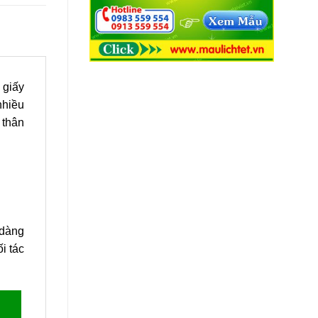
 giấy
nhiều
 thân
 dàng
i tác