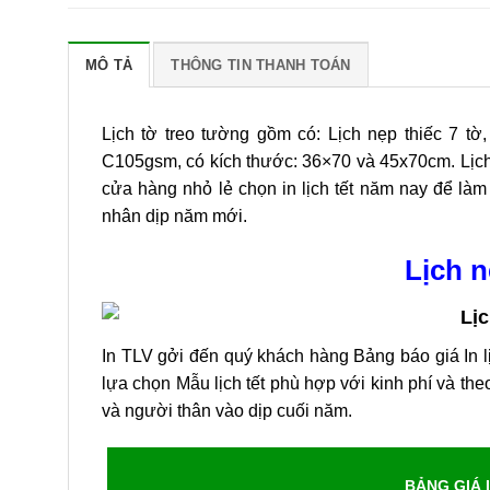
MÔ TẢ
THÔNG TIN THANH TOÁN
Lịch tờ treo tường gồm có: Lịch nẹp thiếc 7 tờ,
C105gsm, có kích thước: 36×70 và 45x70cm. Lịch 
cửa hàng nhỏ lẻ chọn in lịch tết năm nay để làm
nhân dịp năm mới.
Lịch n
In TLV gởi đến quý khách hàng Bảng báo giá In l
lựa chọn Mẫu lịch tết phù hợp với kinh phí và th
và người thân vào dịp cuối năm.
BẢNG GIÁ 