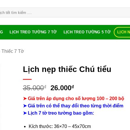
NG
LỊCH TREO TƯỜNG 7 TỜ
LỊCH TREO TƯỜNG 5 TỜ
LỊCH 
 Thiếc 7 Tờ
Lịch nẹp thiếc Chú tiểu
Giá
Giá
35.000
26.000
₫
₫
gốc
hiện
➤ Giá trên áp dụng cho số lượng 100 – 200 bộ
là:
tại
➤ Giá trên có thể thay đổi theo từng thời điểm
35.000₫.
là:
➤ Lịch 7 tờ treo tường bao gồm:
26.000₫.
Kích thước: 36×70 – 45x70cm