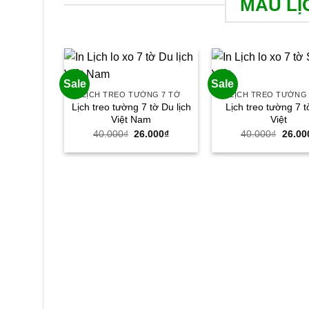
MẪU LỊ
Sale
Sale
LỊCH TREO TƯỜNG 7 TỜ
LỊCH TREO TƯỜNG 
Lịch treo tường 7 tờ Du lịch
Lịch treo tường 7 
Việt Nam
Việt
Giá
Giá
Giá
40.000
₫
26.000
₫
40.000
₫
26.00
gốc
hiện
gốc
là:
tại
là:
40.000₫.
là:
40.00
26.000₫.