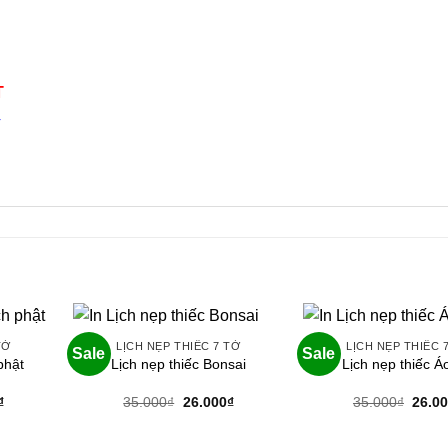
T
4
n
TỜ
LỊCH NẸP THIẾC 7 TỜ
LỊCH NẸP THIẾC 
Sale
Sale
phật
Lịch nẹp thiếc Bonsai
Lịch nẹp thiếc Áo
Giá
Giá
Giá
Giá
₫
35.000
₫
26.000
₫
35.000
₫
26.0
hiện
gốc
hiện
gốc
tại
là:
tại
là:
.
là:
35.000₫.
là:
35.00