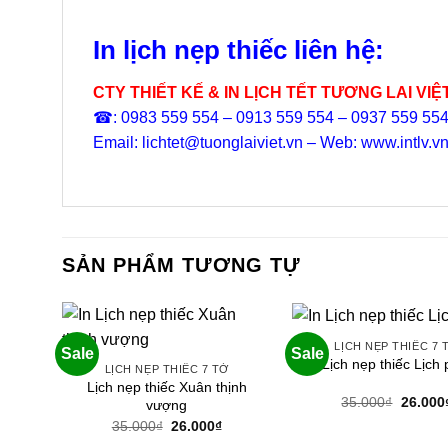
In lịch nẹp thiếc liên hệ:
CTY THIẾT KẾ & IN LỊCH TẾT TƯƠNG LAI VIỆ
☎: 0983 559 554 – 0913 559 554 – 0937 559 55
Email: lichtet@tuonglaiviet.vn – Web: www.intlv.v
SẢN PHẨM TƯƠNG TỰ
LỊCH NẸP THIẾC 7 
Sale
Sale
Lịch nẹp thiếc Lịch 
LỊCH NẸP THIẾC 7 TỜ
Lịch nẹp thiếc Xuân thịnh
Giá
35.000
₫
26.000
vượng
gốc
Giá
Giá
35.000
₫
26.000
₫
là:
gốc
hiện
35.000₫