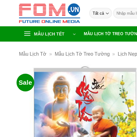
Bỏ
Tìm
qua
kiếm:
nội
dung
MẪU LỊCH TẾT
MẪU LỊCH TỜ TREO TƯỜ
Mẫu Lịch Tờ
»
Mẫu Lịch Tờ Treo Tường
»
Lịch Nẹp
Sale