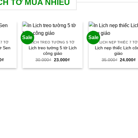
CH TỜ MUA NHIỀU
Sale
Sale
7 TỜ
LỊCH TREO TƯỜNG 5 TỜ
LỊCH NẸP THIẾC 7 TỜ
tờ Sen
Lịch treo tường 5 tờ Lịch
Lịch nẹp thiếc Lịch c
công giáo
giáo
Giá
Giá
Giá
Giá
G
0
₫
30.000
₫
23.000
₫
35.000
₫
24.000
₫
hiện
gốc
hiện
gốc
h
tại
là:
tại
là:
t
0₫.
là:
30.000₫.
là:
35.000₫.
l
26.000₫.
23.000₫.
2