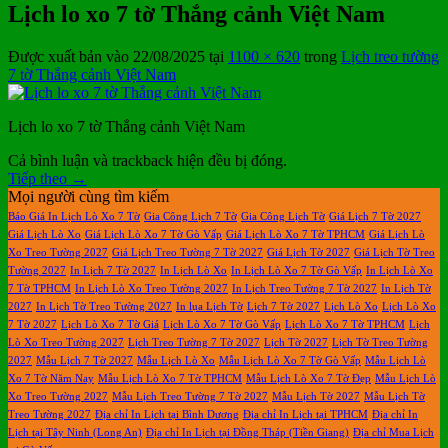
Lịch lo xo 7 tờ Thắng cảnh Việt Nam
Được xuất bản vào
22/08/2025
tại
1100 × 620
trong
Lịch treo tường
7 tờ Thắng cảnh Việt Nam
Lịch lo xo 7 tờ Thắng cảnh Việt Nam
Cả bình luận và trackback hiện đều bị đóng.
Tiếp theo
→
Mọi người cùng tìm kiếm
Báo Giá In Lịch Lò Xo 7 Tờ
Gia Công Lịch 7 Tờ
Gia Công Lịch Tờ
Giá Lịch 7 Tờ 2027
Giá Lịch Lò Xo
Giá Lịch Lò Xo 7 Tờ Gò Vấp
Giá Lịch Lò Xo 7 Tờ TPHCM
Giá Lịch Lò
Xo Treo Tường 2027
Giá Lịch Treo Tường 7 Tờ 2027
Giá Lịch Tờ 2027
Giá Lịch Tờ Treo
Tường 2027
In Lịch 7 Tờ 2027
In Lịch Lò Xo
In Lịch Lò Xo 7 Tờ Gò Vấp
In Lịch Lò Xo
7 Tờ TPHCM
In Lịch Lò Xo Treo Tường 2027
In Lịch Treo Tường 7 Tờ 2027
In Lịch Tờ
2027
In Lịch Tờ Treo Tường 2027
In lụa Lịch Tờ
Lịch 7 Tờ 2027
Lịch Lò Xo
Lịch Lò Xo
7 Tờ 2027
Lịch Lò Xo 7 Tờ Giá
Lịch Lò Xo 7 Tờ Gò Vấp
Lịch Lò Xo 7 Tờ TPHCM
Lịch
Lò Xo Treo Tường 2027
Lịch Treo Tường 7 Tờ 2027
Lịch Tờ 2027
Lịch Tờ Treo Tường
2027
Mẫu Lịch 7 Tờ 2027
Mẫu Lịch Lò Xo
Mẫu Lịch Lò Xo 7 Tờ Gò Vấp
Mẫu Lịch Lò
Xo 7 Tờ Năm Nay
Mẫu Lịch Lò Xo 7 Tờ TPHCM
Mẫu Lịch Lò Xo 7 Tờ Đẹp
Mẫu Lịch Lò
Xo Treo Tường 2027
Mẫu Lịch Treo Tường 7 Tờ 2027
Mẫu Lịch Tờ 2027
Mẫu Lịch Tờ
Treo Tường 2027
Địa chỉ In Lịch tại Bình Dương
Địa chỉ In Lịch tại TPHCM
Địa chỉ In
Lịch tại Tây Ninh (Long An)
Địa chỉ In Lịch tại Đồng Tháp (Tiền Giang)
Địa chỉ Mua Lịch