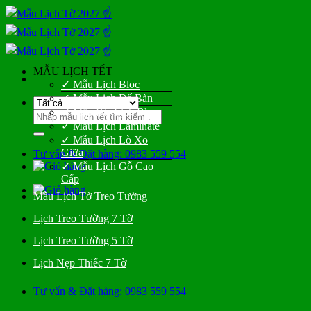
Bỏ
qua
nội
dung
MẪU LỊCH TẾT
✓ Mẫu Lịch Bloc
✓ Mẫu Lịch Để Bàn
✓ Mẫu Bìa Lịch Bloc
Tìm
✓ Mẫu Lịch Laminate
kiếm:
✓ Mẫu Lịch Lò Xo
Giữa
Tư vấn & Đặt hàng: 0983 559 554
✓ Mẫu Lịch Gỗ Cao
Cấp
Mẫu Lịch Tờ Treo Tường
Lịch Treo Tường 7 Tờ
Lịch Treo Tường 5 Tờ
Lịch Nẹp Thiếc 7 Tờ
Tư vấn & Đặt hàng: 0983 559 554