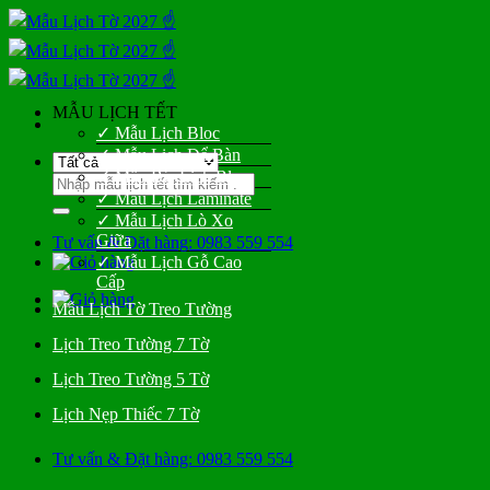
Bỏ
qua
nội
dung
MẪU LỊCH TẾT
✓ Mẫu Lịch Bloc
✓ Mẫu Lịch Để Bàn
✓ Mẫu Bìa Lịch Bloc
Tìm
✓ Mẫu Lịch Laminate
kiếm:
✓ Mẫu Lịch Lò Xo
Giữa
Tư vấn & Đặt hàng: 0983 559 554
✓ Mẫu Lịch Gỗ Cao
Cấp
Mẫu Lịch Tờ Treo Tường
Lịch Treo Tường 7 Tờ
Lịch Treo Tường 5 Tờ
Lịch Nẹp Thiếc 7 Tờ
Tư vấn & Đặt hàng: 0983 559 554