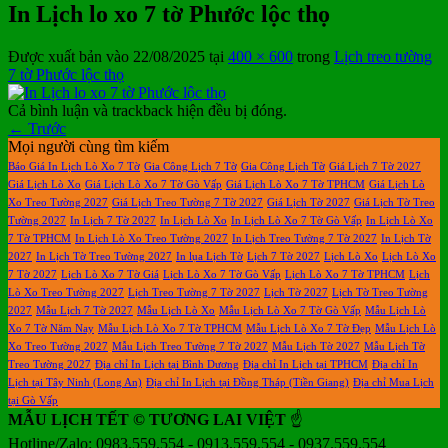
In Lịch lo xo 7 tờ Phước lộc thọ
Được xuất bản vào
22/08/2025
tại
400 × 600
trong
Lịch treo tường
7 tờ Phước lộc thọ
Cả bình luận và trackback hiện đều bị đóng.
←
Trước
Mọi người cùng tìm kiếm
Báo Giá In Lịch Lò Xo 7 Tờ
Gia Công Lịch 7 Tờ
Gia Công Lịch Tờ
Giá Lịch 7 Tờ 2027
Giá Lịch Lò Xo
Giá Lịch Lò Xo 7 Tờ Gò Vấp
Giá Lịch Lò Xo 7 Tờ TPHCM
Giá Lịch Lò
Xo Treo Tường 2027
Giá Lịch Treo Tường 7 Tờ 2027
Giá Lịch Tờ 2027
Giá Lịch Tờ Treo
Tường 2027
In Lịch 7 Tờ 2027
In Lịch Lò Xo
In Lịch Lò Xo 7 Tờ Gò Vấp
In Lịch Lò Xo
7 Tờ TPHCM
In Lịch Lò Xo Treo Tường 2027
In Lịch Treo Tường 7 Tờ 2027
In Lịch Tờ
2027
In Lịch Tờ Treo Tường 2027
In lụa Lịch Tờ
Lịch 7 Tờ 2027
Lịch Lò Xo
Lịch Lò Xo
7 Tờ 2027
Lịch Lò Xo 7 Tờ Giá
Lịch Lò Xo 7 Tờ Gò Vấp
Lịch Lò Xo 7 Tờ TPHCM
Lịch
Lò Xo Treo Tường 2027
Lịch Treo Tường 7 Tờ 2027
Lịch Tờ 2027
Lịch Tờ Treo Tường
2027
Mẫu Lịch 7 Tờ 2027
Mẫu Lịch Lò Xo
Mẫu Lịch Lò Xo 7 Tờ Gò Vấp
Mẫu Lịch Lò
Xo 7 Tờ Năm Nay
Mẫu Lịch Lò Xo 7 Tờ TPHCM
Mẫu Lịch Lò Xo 7 Tờ Đẹp
Mẫu Lịch Lò
Xo Treo Tường 2027
Mẫu Lịch Treo Tường 7 Tờ 2027
Mẫu Lịch Tờ 2027
Mẫu Lịch Tờ
Treo Tường 2027
Địa chỉ In Lịch tại Bình Dương
Địa chỉ In Lịch tại TPHCM
Địa chỉ In
Lịch tại Tây Ninh (Long An)
Địa chỉ In Lịch tại Đồng Tháp (Tiền Giang)
Địa chỉ Mua Lịch
tại Gò Vấp
MẪU LỊCH TẾT © TƯƠNG LAI VIỆT
☝️
Hotline/Zalo: 0983.559.554 - 0913.559.554 - 0937.559.554