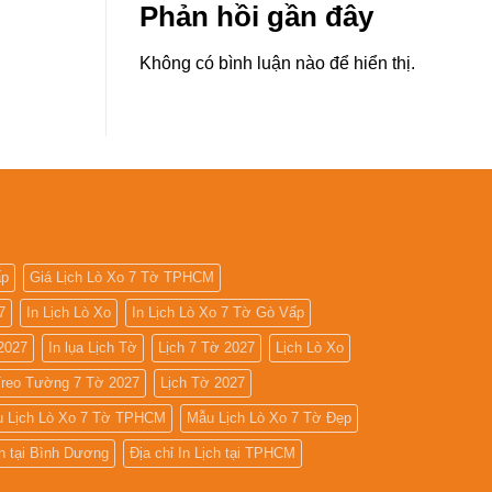
Phản hồi gần đây
Không có bình luận nào để hiển thị.
ấp
Giá Lịch Lò Xo 7 Tờ TPHCM
7
In Lịch Lò Xo
In Lịch Lò Xo 7 Tờ Gò Vấp
2027
In lụa Lịch Tờ
Lịch 7 Tờ 2027
Lịch Lò Xo
Treo Tường 7 Tờ 2027
Lịch Tờ 2027
 Lịch Lò Xo 7 Tờ TPHCM
Mẫu Lịch Lò Xo 7 Tờ Đẹp
ch tại Bình Dương
Địa chỉ In Lịch tại TPHCM