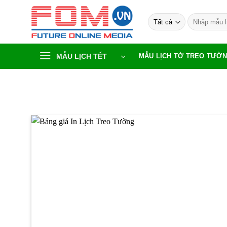
Bỏ
Tìm
qua
kiếm:
nội
dung
MẪU LỊCH TẾT
MẪU LỊCH TỜ TREO TƯỜ