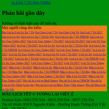
In Lịch 7 Tờ Treo Tường
Phản hồi gần đây
Không có bình luận nào để hiển thị.
Mọi người cùng tìm kiếm
Báo Giá In Lịch Lò Xo 7 Tờ
Gia Công Lịch 7 Tờ
Gia Công Lịch Tờ
Giá Lịch 7 Tờ 2027
Giá Lịch Lò Xo
Giá Lịch Lò Xo 7 Tờ Gò Vấp
Giá Lịch Lò Xo 7 Tờ TPHCM
Giá Lịch Lò
Xo Treo Tường 2027
Giá Lịch Treo Tường 7 Tờ 2027
Giá Lịch Tờ 2027
Giá Lịch Tờ Treo
Tường 2027
In Lịch 7 Tờ 2027
In Lịch Lò Xo
In Lịch Lò Xo 7 Tờ Gò Vấp
In Lịch Lò Xo
7 Tờ TPHCM
In Lịch Lò Xo Treo Tường 2027
In Lịch Treo Tường 7 Tờ 2027
In Lịch Tờ
2027
In Lịch Tờ Treo Tường 2027
In lụa Lịch Tờ
Lịch 7 Tờ 2027
Lịch Lò Xo
Lịch Lò Xo
7 Tờ 2027
Lịch Lò Xo 7 Tờ Giá
Lịch Lò Xo 7 Tờ Gò Vấp
Lịch Lò Xo 7 Tờ TPHCM
Lịch
Lò Xo Treo Tường 2027
Lịch Treo Tường 7 Tờ 2027
Lịch Tờ 2027
Lịch Tờ Treo Tường
2027
Mẫu Lịch 7 Tờ 2027
Mẫu Lịch Lò Xo
Mẫu Lịch Lò Xo 7 Tờ Gò Vấp
Mẫu Lịch Lò
Xo 7 Tờ Năm Nay
Mẫu Lịch Lò Xo 7 Tờ TPHCM
Mẫu Lịch Lò Xo 7 Tờ Đẹp
Mẫu Lịch Lò
Xo Treo Tường 2027
Mẫu Lịch Treo Tường 7 Tờ 2027
Mẫu Lịch Tờ 2027
Mẫu Lịch Tờ
Treo Tường 2027
Địa chỉ In Lịch tại Bình Dương
Địa chỉ In Lịch tại TPHCM
Địa chỉ In
Lịch tại Tây Ninh (Long An)
Địa chỉ In Lịch tại Đồng Tháp (Tiền Giang)
Địa chỉ Mua Lịch
tại Gò Vấp
MẪU LỊCH TẾT © TƯƠNG LAI VIỆT
☝️
Hotline/Zalo: 0983.559.554 - 0913.559.554 - 0937.559.554
Trụ sở chính: 950/9 Nguyễn Kiệm - Phường Hạnh Thông (Gò Vấp
Cũ) - TP. HCM