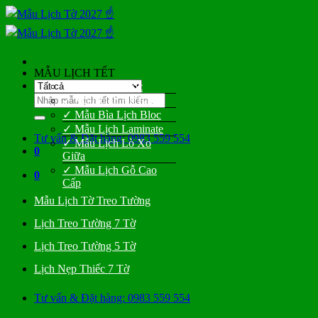
Bỏ
qua
nội
dung
MẪU LỊCH TẾT
✓ Mẫu Lịch Bloc
Tìm
✓ Mẫu Lịch Để Bàn
kiếm:
✓ Mẫu Bìa Lịch Bloc
✓ Mẫu Lịch Laminate
Tư vấn & Đặt hàng: 0983 559 554
✓ Mẫu Lịch Lò Xo
0
Giữa
✓ Mẫu Lịch Gỗ Cao
0
Cấp
Mẫu Lịch Tờ Treo Tường
Lịch Treo Tường 7 Tờ
Lịch Treo Tường 5 Tờ
Lịch Nẹp Thiếc 7 Tờ
Tư vấn & Đặt hàng: 0983 559 554