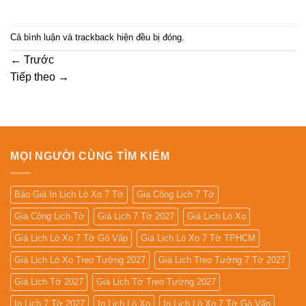
Cả bình luận và trackback hiện đều bị đóng.
←
Trước
Tiếp theo
→
MỌI NGƯỜI CÙNG TÌM KIẾM
Báo Giá In Lịch Lò Xo 7 Tờ
Gia Công Lịch 7 Tờ
Gia Công Lịch Tờ
Giá Lịch 7 Tờ 2027
Giá Lịch Lò Xo
Giá Lịch Lò Xo 7 Tờ Gò Vấp
Giá Lịch Lò Xo 7 Tờ TPHCM
Giá Lịch Lò Xo Treo Tường 2027
Giá Lịch Treo Tường 7 Tờ 2027
Giá Lịch Tờ 2027
Giá Lịch Tờ Treo Tường 2027
In Lịch 7 Tờ 2027
In Lịch Lò Xo
In Lịch Lò Xo 7 Tờ Gò Vấp