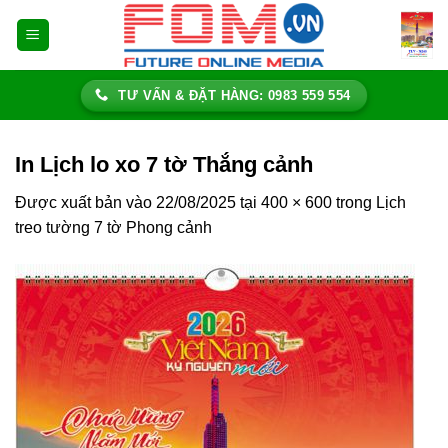
Bỏ
qua
nội
dung
TƯ VẤN & ĐẶT HÀNG: 0983 559 554
In Lịch lo xo 7 tờ Thắng cảnh
Được xuất bản vào
22/08/2025
tại
400 × 600
trong
Lịch
treo tường 7 tờ Phong cảnh