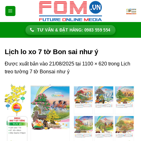
Bỏ
qua
nội
dung
TƯ VẤN & ĐẶT HÀNG: 0983 559 554
Lịch lo xo 7 tờ Bon sai như ý
Được xuất bản vào
21/08/2025
tại
1100 × 620
trong
Lịch
treo tường 7 tờ Bonsai như ý