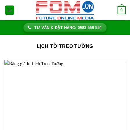
Bỏ
0
qua
nội
dung
TƯ VẤN & ĐẶT HÀNG: 0983 559 554
LỊCH TỜ TREO TƯỜNG